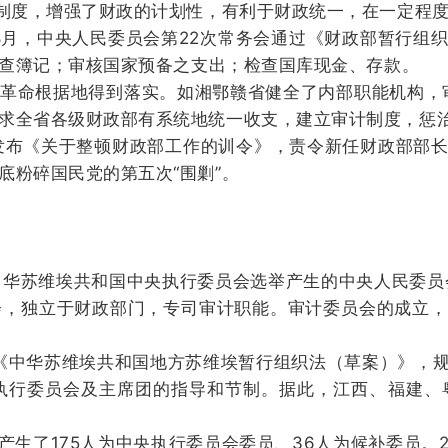
的制度，增强了财政的计划性，有利于财政统一，在一定程
年8月，中央人民委员会第22次常务会通过《财政部暂行
查簿记；
审核国家预备之支出；
检查国库现金、存款。
革命根据地得到落实。
如湘鄂赣省健全了内部职能机构，
求全省各级财政部有系统地统一收支，建立审计制度，惩
发布《关于整顿财政部工作的训令》，责令新任财政部部
底粉碎国民党的第五次“围剿”。
日，中华苏维埃共和国中央执行委员会选举产生的中央人民委
会，独立于财政部门，专司审计职能。
审计委员会的成立，
《中华苏维埃共和国地方苏维埃暂行组织法（草案）》，
执行委员会及主席团的指导和节制。
据此，江西、福建、
产生了175人为中央执行委员会委员、36人为候补委员。